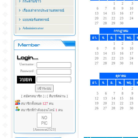
กระดานข่าว
1
2
3
6
7
8
9
10
เรื่องเล่าจากประธานสหกรณ์
13
14
15
16
17
20
21
22
23
24
แบบฟอร์มสหกรณ์
27
28
29
30
Administrator
กรกฏาคม
อา.
จ.
อ.
พ.
พฤ.
1
2
3
6
7
8
9
10
13
14
15
16
17
20
21
22
23
24
27
28
29
30
31
Username :
Password :
ตุลาคม
อา.
จ.
อ.
พ.
พฤ.
1
2
5
6
7
8
9
[ สมัครสมาชิก ]
|
[ ลืมรหัสผ่าน ]
12
13
14
15
16
19
20
21
22
23
สมาชิกทั้งหมด
127
คน
26
27
28
29
30
สมาชิกที่กำลังออนไลน์
1
คน
[Amonrat2523]