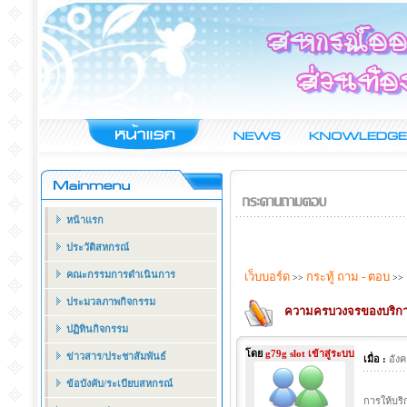
หน้าแรก
ประวัติสหกรณ์
คณะกรรมการดำเนินการ
เว็บบอร์ด
กระทู้ ถาม - ตอบ
>>
>>
ประมวลภาพกิจกรรม
ความครบวงจรของบริก
ปฏิทินกิจกรรม
โดย
g79g slot เข้าสู่ระบบ
ข่าวสาร/ประชาสัมพันธ์
เมื่อ :
อัง
ข้อบังคับ/ระเบียบสหกรณ์
การให้บริ