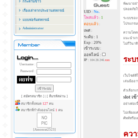
กระดานข่าว
พัฒนาอย่า
ปลอดภัยใ
เรื่องเล่าจากประธานสหกรณ์
UID :
No.
โพสแล้ว
1
:
ระบบขอ
แบบฟอร์มสหกรณ์
ตอบแล้ว
โปรแกรมเส
:
Administrator
เพศ :
ความโดดเ
ระดับ : 1
แนะนำเกม
Exp : 20%
ไม่กี่วินาที
เข้าระบบ :
ออฟไลน์ :
ระบ
IP
:
104.28.246.
xxx
Username :
Password :
เว็บไซต์ที
เล่นมืออา
ตัวเลือกเ
[ สมัครสมาชิก ]
|
[ ลืมรหัสผ่าน ]
slot เข
สมาชิกทั้งหมด
127
คน
อย่างต่อเน
สมาชิกที่กำลังออนไลน์
1
คน
ไม่เพียงแ
ศัพท์หรือ
[Amonrat2523]
ควา