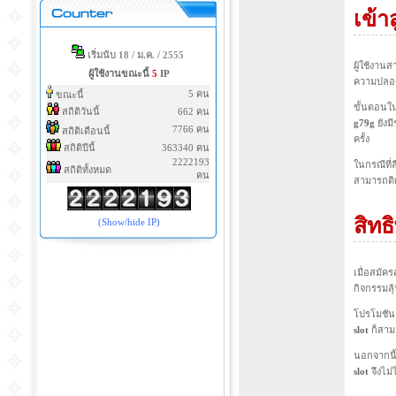
เข้า
เริ่มนับ 18 / ม.ค. / 2555
ผู้ใช้งาน
ผู้ใช้งานขณะนี้
5
IP
ความปลอด
5 คน
ขณะนี้
ขั้นตอนใน
สถิติวันนี้
662 คน
g79g
ยังม
7766 คน
สถิติเดือนนี้
ครั้ง
สถิติปีนี้
363340 คน
2222193
ในกรณีที่
สถิติทั้งหมด
คน
สามารถติด
สิทธ
(Show/hide IP)
เมื่อสมัค
กิจกรรมลุ
โปรโมชันต
slot
ก็สามา
นอกจากนี้
slot
จึงไม่