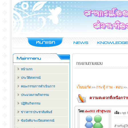
หน้าแรก
ประวัติสหกรณ์
คณะกรรมการดำเนินการ
เว็บบอร์ด
กระทู้ ถาม - ตอบ
>>
>>
ประมวลภาพกิจกรรม
ความสะดวกที่เหนือกว่า
ปฏิทินกิจกรรม
โดย
zbet911 เข้าสู่ระบบ
ข่าวสาร/ประชาสัมพันธ์
เมื่อ :
พุธ
ข้อบังคับ/ระเบียบสหกรณ์
สำหรับผู้