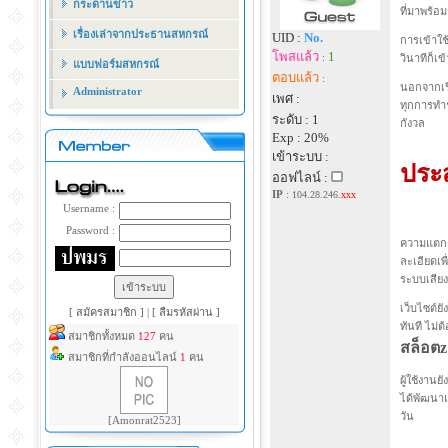
กระดานข่าว
ที่มาพร้อ
เรื่องเล่าจากประธานสหกรณ์
UID :
No.
การเข้าใช
โพสแล้ว
1
:
วินาทีก็เข
แบบฟอร์มสหกรณ์
ตอบแล้ว
:
นอกจากเรื
Administrator
เพศ :
ทุกการทำร
ระดับ : 1
กังวล
Exp : 20%
เข้าระบบ :
ประ
ออฟไลน์ :
IP
:
104.28.246.
xxx
Username :
Password :
ความแตกต่
ละเอียดเพ
ระบบเสียงท
เว็บไซต์ย
[ สมัครสมาชิก ]
|
[ ลืมรหัสผ่าน ]
ทันที ไม่
สมาชิกทั้งหมด
127
คน
สล็อตz
สมาชิกที่กำลังออนไลน์
1
คน
ผู้ใช้งาน
ได้พัฒนาแ
วัน
[Amonrat2523]