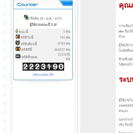
คุณภ
เริ่มนับ 18 / ม.ค. / 2555
ผู้ใช้งานขณะนี้
5
IP
การเลือกใ
slot
ถือเป
5 คน
ขณะนี้
บ้าน
สถิติวันนี้
745 คน
8763 คน
สถิติเดือนนี้
ผู้ให้บริ
สถิติปีนี้
364337 คน
โบนัสที่แ
2223190
สถิติทั้งหมด
คน
อีกหนึ่งจ
ได้ครบถ
(Show/hide IP)
ระบ
ผู้ใช้งาน
แพลตฟอร
ตนเอง
นอกจากเรื
จริง ถือเป