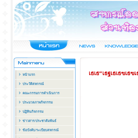
เธเธ“เธฐเธเธฃเธฃ
หน้าแรก
ประวัติสหกรณ์
คณะกรรมการดำเนินการ
ประมวลภาพกิจกรรม
ปฏิทินกิจกรรม
ข่าวสาร/ประชาสัมพันธ์
ข้อบังคับ/ระเบียบสหกรณ์