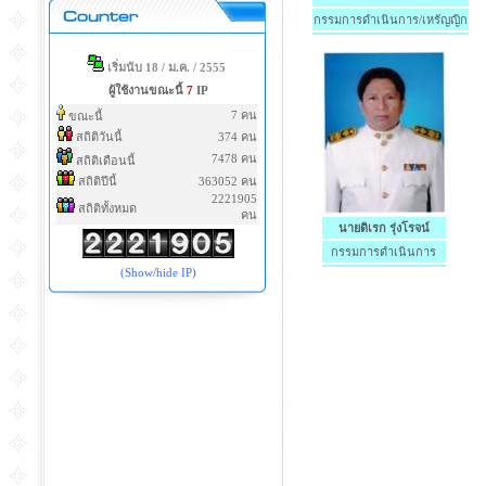
กรรมการดำเนินการ/เหรัญญิก
เริ่มนับ 18 / ม.ค. / 2555
ผู้ใช้งานขณะนี้
7
IP
7 คน
ขณะนี้
สถิติวันนี้
374 คน
7478 คน
สถิติเดือนนี้
สถิติปีนี้
363052 คน
2221905
สถิติทั้งหมด
คน
นายดิเรก รุ่งโรจน์
กรรมการดำเนินการ
(Show/hide IP)