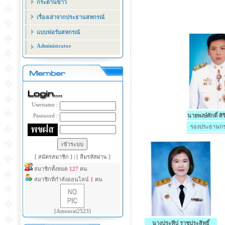
กระดานข่าว
เรื่องเล่าจากประธานสหกรณ์
แบบฟอร์มสหกรณ์
Administrator
Username :
Password :
นายพงษ์ศักดิ์ ศิ
รองประธานกร
[ สมัครสมาชิก ]
|
[ ลืมรหัสผ่าน ]
สมาชิกทั้งหมด
127
คน
สมาชิกที่กำลังออนไลน์
1
คน
[Amonrat2523]
นางประทีป ราชประสิทธิ์