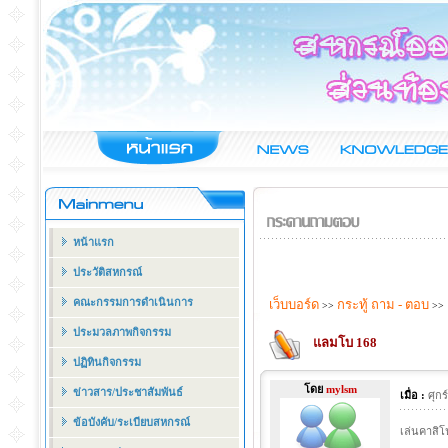
หน้าแรก
ประวัติสหกรณ์
คณะกรรมการดำเนินการ
เว็บบอร์ด
กระทู้ ถาม - ตอบ
>>
>>
ประมวลภาพกิจกรรม
แลมโบ 168
ปฏิทินกิจกรรม
โดย
mylsm
ข่าวสาร/ประชาสัมพันธ์
เมื่อ :
ศุก
ข้อบังคับ/ระเบียบสหกรณ์
เล่นคาสิโ