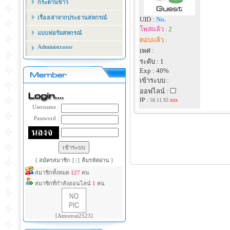
กระดานข่าว
เรื่องเล่าจากประธานสหกรณ์
UID :
No.
โพสแล้ว
2
:
แบบฟอร์มสหกรณ์
ตอบแล้ว
:
Administrator
เพศ :
ระดับ : 1
Exp : 40%
เข้าระบบ :
ออฟไลน์ :
IP
:
58.11.92.
xxx
Username :
Password :
[ สมัครสมาชิก ]
|
[ ลืมรหัสผ่าน ]
สมาชิกทั้งหมด
127
คน
สมาชิกที่กำลังออนไลน์
1
คน
[Amonrat2523]